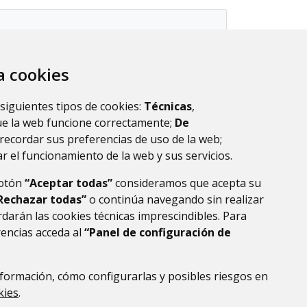
za cookies
 siguientes tipos de cookies:
Técnicas
,
ue la web funcione correctamente;
De
recordar sus preferencias de uso de la web;
r el funcionamiento de la web y sus servicios.
botón
“Aceptar todas”
consideramos que acepta su
Rechazar todas”
o continúa navegando sin realizar
darán las cookies técnicas imprescindibles. Para
rencias acceda al
“Panel de configuración de
formación, cómo configurarlas y posibles riesgos en
DE DATOS
ACCESIBILIDAD
POLÍTICA DE COOKIES
kies
.