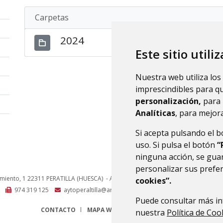
Carpetas
2024
Este sitio utili
Nuestra web utiliza los
imprescindibles para q
personalización,
para 
Analíticas
, para mejora
Si acepta pulsando el 
uso. Si pulsa el botón
“
ninguna acción, se guar
personalizar sus prefe
amiento, 1
22311
PERATILLA (HUESCA)
- ARAGÓN
(ESPAÑA)
cookies”.
974 319 125
aytoperaltilla@aragon.es
Puede consultar más in
CONTACTO
MAPA WEB
AVISO LEGAL
PROTECCIÓN 
nuestra
Política de Coo