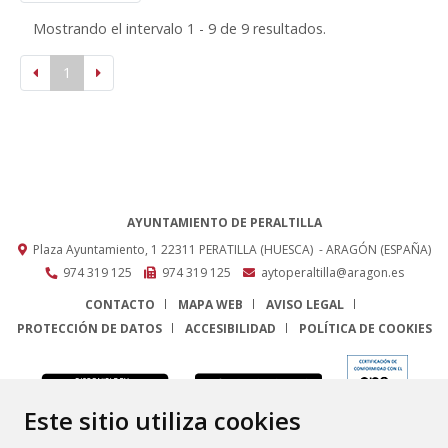
Mostrando el intervalo 1 - 9 de 9 resultados.
1
AYUNTAMIENTO DE PERALTILLA
Plaza Ayuntamiento, 1
22311
PERATILLA (HUESCA)
- ARAGÓN
(ESPAÑA)
974 319 125
974 319 125
aytoperaltilla@aragon.es
CONTACTO
MAPA WEB
AVISO LEGAL
PROTECCIÓN DE DATOS
ACCESIBILIDAD
POLÍTICA DE COOKIES
ENLACE
Este sitio utiliza cookies