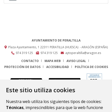
AYUNTAMIENTO DE PERALTILLA
Plaza Ayuntamiento, 1
22311
PERATILLA (HUESCA)
- ARAGÓN
(ESPAÑA)
974 319 125
974 319 125
aytoperaltilla@aragon.es
CONTACTO
MAPA WEB
AVISO LEGAL
PROTECCIÓN DE DATOS
ACCESIBILIDAD
POLÍTICA DE COOKIES
ENLACE
Este sitio utiliza cookies
Nuestra web utiliza los siguientes tipos de cookies:
Técnicas
, imprescindibles para que la web funcione