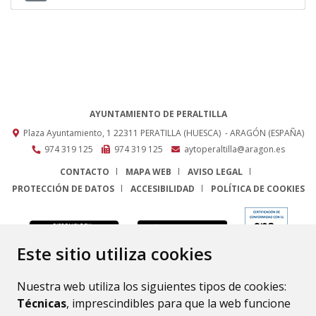
AYUNTAMIENTO DE PERALTILLA
Plaza Ayuntamiento, 1
22311
PERATILLA (HUESCA)
- ARAGÓN
(ESPAÑA)
974 319 125
974 319 125
aytoperaltilla@aragon.es
CONTACTO
MAPA WEB
AVISO LEGAL
PROTECCIÓN DE DATOS
ACCESIBILIDAD
POLÍTICA DE COOKIES
ENLACE
Este sitio utiliza cookies
Nuestra web utiliza los siguientes tipos de cookies:
Técnicas
, imprescindibles para que la web funcione