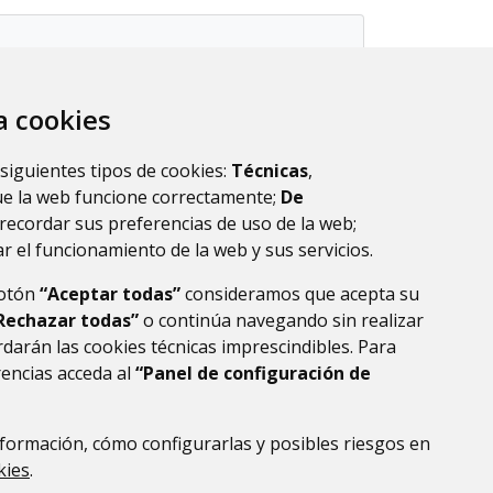
za cookies
 siguientes tipos de cookies:
Técnicas
,
ue la web funcione correctamente;
De
recordar sus preferencias de uso de la web;
r el funcionamiento de la web y sus servicios.
botón
“Aceptar todas”
consideramos que acepta su
Rechazar todas”
o continúa navegando sin realizar
darán las cookies técnicas imprescindibles. Para
rencias acceda al
“Panel de configuración de
formación, cómo configurarlas y posibles riesgos en
DE DATOS
ACCESIBILIDAD
POLÍTICA DE COOKIES
kies
.