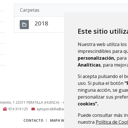
Carpetas
2018
Este sitio utili
Nuestra web utiliza los
imprescindibles para q
personalización,
para 
Analíticas
, para mejora
Si acepta pulsando el 
uso. Si pulsa el botón
“
ninguna acción, se guar
personalizar sus prefe
amiento, 1
22311
PERATILLA (HUESCA)
- ARAGÓN
(ESPAÑA)
cookies”.
974 319 125
aytoperaltilla@aragon.es
Puede consultar más in
CONTACTO
MAPA WEB
AVISO LEGAL
PROTECCIÓN 
nuestra
Política de Coo