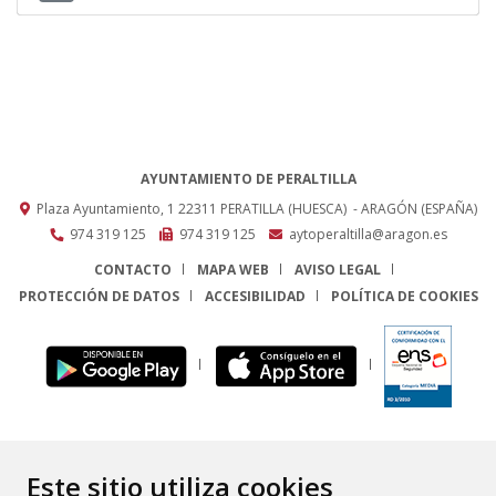
AYUNTAMIENTO DE PERALTILLA
Plaza Ayuntamiento, 1
22311
PERATILLA (HUESCA)
- ARAGÓN
(ESPAÑA)
974 319 125
974 319 125
aytoperaltilla@aragon.es
CONTACTO
MAPA WEB
AVISO LEGAL
PROTECCIÓN DE DATOS
ACCESIBILIDAD
POLÍTICA DE COOKIES
ENLACE
Este sitio utiliza cookies