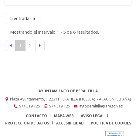
5 entradas
Mostrando el intervalo 1 - 5 de 6 resultados.
1
2
AYUNTAMIENTO DE PERALTILLA
Plaza Ayuntamiento, 1
22311
PERATILLA (HUESCA)
- ARAGÓN
(ESPAÑA)
974 319 125
974 319 125
aytoperaltilla@aragon.es
CONTACTO
MAPA WEB
AVISO LEGAL
PROTECCIÓN DE DATOS
ACCESIBILIDAD
POLÍTICA DE COOKIES
ENLACE