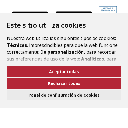
ENLACE
Este sitio utiliza cookies
Nuestra web utiliza los siguientes tipos de cookies:
Técnicas
, imprescindibles para que la web funcione
correctamente;
De personalización,
para recordar
sus preferencias de uso de la web;
Analíticas
, para
mejorar el funcionamiento de la web y sus servicios.
Aceptar todas
Si acepta pulsando el botón
“Aceptar todas”
Rechazar todas
consideramos que acepta su uso. Si pulsa el botón
“Rechazar todas”
o continúa navegando sin realizar
Panel de configuración de Cookies
ninguna acción, se guardarán las cookies técnicas
imprescindibles. Para personalizar sus preferencias
acceda al
“Panel de configuración de cookies”.
Puede consultar más información, cómo