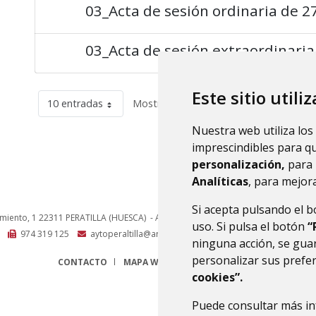
03_Acta de sesión ordinaria de 2
03_Acta de sesión extraordinaria
Este sitio utili
10 entradas
Mostrando el intervalo 1 - 8 de 8 resul
Nuestra web utiliza los
imprescindibles para q
personalización,
para 
Analíticas
, para mejora
Si acepta pulsando el 
amiento, 1
22311
PERATILLA (HUESCA)
- ARAGÓN
(ESPAÑA)
uso. Si pulsa el botón
“
974 319 125
aytoperaltilla@aragon.es
ninguna acción, se guar
personalizar sus prefe
CONTACTO
MAPA WEB
AVISO LEGAL
PROTECCIÓN 
cookies”.
Puede consultar más in