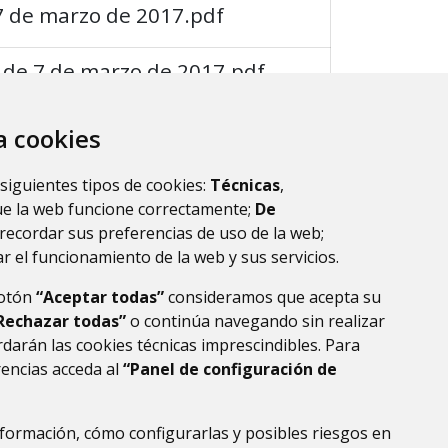
7 de marzo de 2017.pdf
 de 7 de marzo de 2017.pdf
za cookies
tados.
1
 siguientes tipos de cookies:
Técnicas
,
ue la web funcione correctamente;
De
recordar sus preferencias de uso de la web;
r el funcionamiento de la web y sus servicios.
botón
“Aceptar todas”
consideramos que acepta su
Rechazar todas”
o continúa navegando sin realizar
darán las cookies técnicas imprescindibles. Para
rencias acceda al
“Panel de configuración de
DE DATOS
ACCESIBILIDAD
POLÍTICA DE COOKIES
ENLACE EXTERNO AL
formación, cómo configurarlas y posibles riesgos en