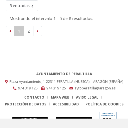
5 entradas
Mostrando el intervalo 1 - 5 de 8 resultados.
1
2
AYUNTAMIENTO DE PERALTILLA
Plaza Ayuntamiento, 1
22311
PERATILLA (HUESCA)
- ARAGÓN
(ESPAÑA)
974 319 125
974 319 125
aytoperaltilla@aragon.es
CONTACTO
MAPA WEB
AVISO LEGAL
PROTECCIÓN DE DATOS
ACCESIBILIDAD
POLÍTICA DE COOKIES
ENLACE