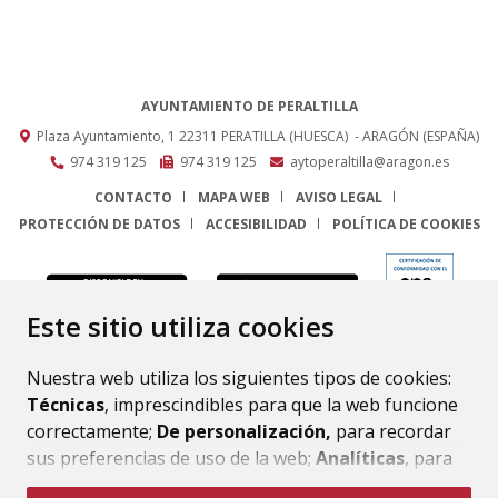
AYUNTAMIENTO DE PERALTILLA
Plaza Ayuntamiento, 1
22311
PERATILLA (HUESCA)
- ARAGÓN
(ESPAÑA)
974 319 125
974 319 125
aytoperaltilla@aragon.es
CONTACTO
MAPA WEB
AVISO LEGAL
PROTECCIÓN DE DATOS
ACCESIBILIDAD
POLÍTICA DE COOKIES
ENLACE
Este sitio utiliza cookies
Nuestra web utiliza los siguientes tipos de cookies:
Técnicas
, imprescindibles para que la web funcione
correctamente;
De personalización,
para recordar
sus preferencias de uso de la web;
Analíticas
, para
mejorar el funcionamiento de la web y sus servicios.