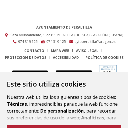
AYUNTAMIENTO DE PERALTILLA
Plaza Ayuntamiento, 1
22311
PERATILLA (HUESCA)
- ARAGÓN
(ESPAÑA)
974 319 125
974 319 125
aytoperaltilla@aragon.es
CONTACTO
MAPA WEB
AVISO LEGAL
PROTECCIÓN DE DATOS
ACCESIBILIDAD
POLÍTICA DE COOKIES
ENLACE
Este sitio utiliza cookies
Nuestra web utiliza los siguientes tipos de cookies:
Técnicas
, imprescindibles para que la web funcione
correctamente;
De personalización,
para recordar
sus preferencias de uso de la web;
Analíticas
, para
mejorar el funcionamiento de la web y sus servicios.