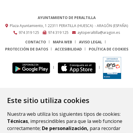
AYUNTAMIENTO DE PERALTILLA
Plaza Ayuntamiento, 1
22311
PERATILLA (HUESCA)
- ARAGÓN
(ESPAÑA)
974 319 125
974 319 125
aytoperaltilla@aragon.es
CONTACTO
MAPA WEB
AVISO LEGAL
PROTECCIÓN DE DATOS
ACCESIBILIDAD
POLÍTICA DE COOKIES
ENLACE
Este sitio utiliza cookies
Nuestra web utiliza los siguientes tipos de cookies:
Técnicas
, imprescindibles para que la web funcione
correctamente;
De personalización,
para recordar