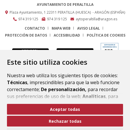
AYUNTAMIENTO DE PERALTILLA
Plaza Ayuntamiento, 1
22311
PERATILLA (HUESCA)
- ARAGÓN
(ESPAÑA)
974 319 125
974 319 125
aytoperaltilla@aragon.es
CONTACTO
MAPA WEB
AVISO LEGAL
PROTECCIÓN DE DATOS
ACCESIBILIDAD
POLÍTICA DE COOKIES
ENLACE
Este sitio utiliza cookies
Nuestra web utiliza los siguientes tipos de cookies:
Técnicas
, imprescindibles para que la web funcione
correctamente;
De personalización,
para recordar
sus preferencias de uso de la web;
Analíticas
, para
mejorar el funcionamiento de la web y sus servicios.
Aceptar todas
Si acepta pulsando el botón
“Aceptar todas”
Rechazar todas
consideramos que acepta su uso. Si pulsa el botón
“Rechazar todas”
o continúa navegando sin realizar