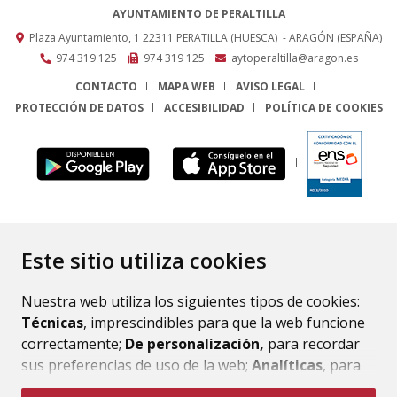
AYUNTAMIENTO DE PERALTILLA
Plaza Ayuntamiento, 1
22311
PERATILLA (HUESCA)
- ARAGÓN
(ESPAÑA)
974 319 125
974 319 125
aytoperaltilla@aragon.es
CONTACTO
MAPA WEB
AVISO LEGAL
PROTECCIÓN DE DATOS
ACCESIBILIDAD
POLÍTICA DE COOKIES
ENLACE
Este sitio utiliza cookies
Nuestra web utiliza los siguientes tipos de cookies:
Técnicas
, imprescindibles para que la web funcione
correctamente;
De personalización,
para recordar
sus preferencias de uso de la web;
Analíticas
, para
mejorar el funcionamiento de la web y sus servicios.