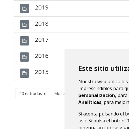
2019
2018
2017
2016
Este sitio utili
2015
Nuestra web utiliza los
imprescindibles para q
20 entradas
Mostrando el intervalo 1 - 12 de 12 res
personalización,
para 
Analíticas
, para mejora
Si acepta pulsando el 
uso. Si pulsa el botón
“
ninguna acción, se guar