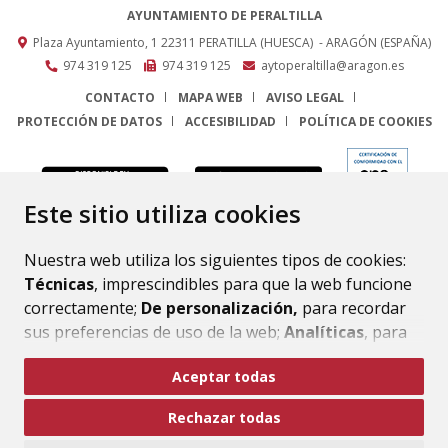
AYUNTAMIENTO DE PERALTILLA
Plaza Ayuntamiento, 1
22311
PERATILLA (HUESCA)
- ARAGÓN
(ESPAÑA)
974 319 125
974 319 125
aytoperaltilla@aragon.es
CONTACTO
MAPA WEB
AVISO LEGAL
PROTECCIÓN DE DATOS
ACCESIBILIDAD
POLÍTICA DE COOKIES
ENLACE
Este sitio utiliza cookies
Nuestra web utiliza los siguientes tipos de cookies:
Técnicas
, imprescindibles para que la web funcione
correctamente;
De personalización,
para recordar
sus preferencias de uso de la web;
Analíticas
, para
mejorar el funcionamiento de la web y sus servicios.
Aceptar todas
Si acepta pulsando el botón
“Aceptar todas”
Rechazar todas
consideramos que acepta su uso. Si pulsa el botón
“Rechazar todas”
o continúa navegando sin realizar