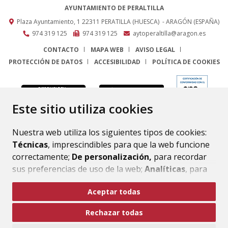
AYUNTAMIENTO DE PERALTILLA
Plaza Ayuntamiento, 1
22311
PERATILLA (HUESCA)
- ARAGÓN
(ESPAÑA)
974 319 125
974 319 125
aytoperaltilla@aragon.es
CONTACTO
MAPA WEB
AVISO LEGAL
PROTECCIÓN DE DATOS
ACCESIBILIDAD
POLÍTICA DE COOKIES
ENLACE
Este sitio utiliza cookies
Nuestra web utiliza los siguientes tipos de cookies:
Técnicas
, imprescindibles para que la web funcione
correctamente;
De personalización,
para recordar
sus preferencias de uso de la web;
Analíticas
, para
mejorar el funcionamiento de la web y sus servicios.
Aceptar todas
Si acepta pulsando el botón
“Aceptar todas”
Rechazar todas
consideramos que acepta su uso. Si pulsa el botón
“Rechazar todas”
o continúa navegando sin realizar