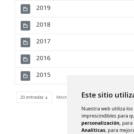
2019
2018
2017
2016
2015
Este sitio utili
20 entradas
Mostrando el intervalo 1 - 12 de 12 res
Nuestra web utiliza los
imprescindibles para q
personalización,
para 
Analíticas
, para mejora