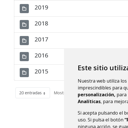
2019
2018
2017
2016
Este sitio utili
2015
Nuestra web utiliza los
imprescindibles para q
20 entradas
Mostrando el intervalo 1 - 12 de 12 res
personalización,
para 
Analíticas
, para mejora
Si acepta pulsando el 
uso. Si pulsa el botón
“
ninguna acción, se guar