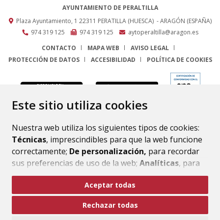
AYUNTAMIENTO DE PERALTILLA
Plaza Ayuntamiento, 1
22311
PERATILLA (HUESCA)
- ARAGÓN
(ESPAÑA)
974 319 125
974 319 125
aytoperaltilla@aragon.es
CONTACTO
MAPA WEB
AVISO LEGAL
PROTECCIÓN DE DATOS
ACCESIBILIDAD
POLÍTICA DE COOKIES
ENLACE
Este sitio utiliza cookies
Nuestra web utiliza los siguientes tipos de cookies:
Técnicas
, imprescindibles para que la web funcione
correctamente;
De personalización,
para recordar
sus preferencias de uso de la web;
Analíticas
, para
mejorar el funcionamiento de la web y sus servicios.
Aceptar todas
Si acepta pulsando el botón
“Aceptar todas”
Rechazar todas
consideramos que acepta su uso. Si pulsa el botón
“Rechazar todas”
o continúa navegando sin realizar