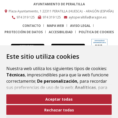
AYUNTAMIENTO DE PERALTILLA
Plaza Ayuntamiento, 1
22311
PERATILLA (HUESCA)
- ARAGÓN
(ESPAÑA)
974 319 125
974 319 125
aytoperaltilla@aragon.es
CONTACTO
MAPA WEB
AVISO LEGAL
PROTECCIÓN DE DATOS
ACCESIBILIDAD
POLÍTICA DE COOKIES
ENLACE
Este sitio utiliza cookies
Nuestra web utiliza los siguientes tipos de cookies:
Técnicas
, imprescindibles para que la web funcione
correctamente;
De personalización,
para recordar
sus preferencias de uso de la web;
Analíticas
, para
mejorar el funcionamiento de la web y sus servicios.
Aceptar todas
Si acepta pulsando el botón
“Aceptar todas”
Rechazar todas
consideramos que acepta su uso. Si pulsa el botón
“Rechazar todas”
o continúa navegando sin realizar