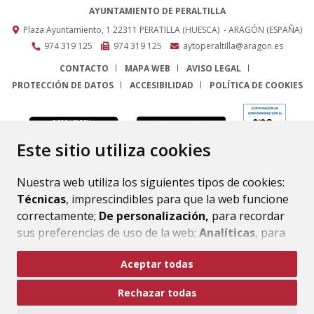
AYUNTAMIENTO DE PERALTILLA
Plaza Ayuntamiento, 1
22311
PERATILLA (HUESCA)
- ARAGÓN
(ESPAÑA)
974 319 125
974 319 125
aytoperaltilla@aragon.es
CONTACTO
MAPA WEB
AVISO LEGAL
PROTECCIÓN DE DATOS
ACCESIBILIDAD
POLÍTICA DE COOKIES
ENLACE
Este sitio utiliza cookies
Nuestra web utiliza los siguientes tipos de cookies:
Técnicas
, imprescindibles para que la web funcione
correctamente;
De personalización,
para recordar
sus preferencias de uso de la web;
Analíticas
, para
mejorar el funcionamiento de la web y sus servicios.
Aceptar todas
Si acepta pulsando el botón
“Aceptar todas”
Rechazar todas
consideramos que acepta su uso. Si pulsa el botón
“Rechazar todas”
o continúa navegando sin realizar