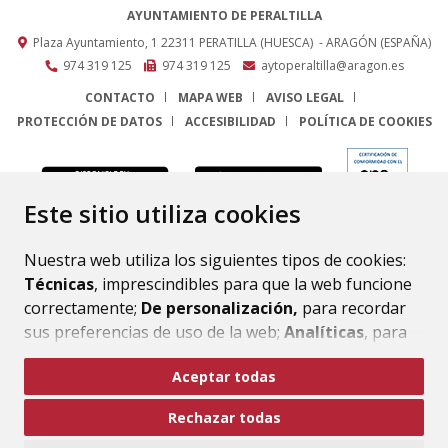
AYUNTAMIENTO DE PERALTILLA
Plaza Ayuntamiento, 1
22311
PERATILLA (HUESCA)
- ARAGÓN
(ESPAÑA)
974 319 125
974 319 125
aytoperaltilla@aragon.es
CONTACTO
MAPA WEB
AVISO LEGAL
PROTECCIÓN DE DATOS
ACCESIBILIDAD
POLÍTICA DE COOKIES
ENLACE
Este sitio utiliza cookies
Nuestra web utiliza los siguientes tipos de cookies:
Técnicas
, imprescindibles para que la web funcione
correctamente;
De personalización,
para recordar
sus preferencias de uso de la web;
Analíticas
, para
mejorar el funcionamiento de la web y sus servicios.
Aceptar todas
Si acepta pulsando el botón
“Aceptar todas”
Rechazar todas
consideramos que acepta su uso. Si pulsa el botón
“Rechazar todas”
o continúa navegando sin realizar