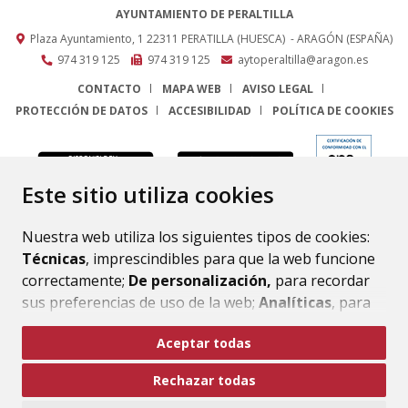
AYUNTAMIENTO DE PERALTILLA
Plaza Ayuntamiento, 1
22311
PERATILLA (HUESCA)
- ARAGÓN
(ESPAÑA)
974 319 125
974 319 125
aytoperaltilla@aragon.es
CONTACTO
MAPA WEB
AVISO LEGAL
PROTECCIÓN DE DATOS
ACCESIBILIDAD
POLÍTICA DE COOKIES
ENLACE
Este sitio utiliza cookies
Nuestra web utiliza los siguientes tipos de cookies:
Técnicas
, imprescindibles para que la web funcione
correctamente;
De personalización,
para recordar
sus preferencias de uso de la web;
Analíticas
, para
mejorar el funcionamiento de la web y sus servicios.
Aceptar todas
Si acepta pulsando el botón
“Aceptar todas”
Rechazar todas
consideramos que acepta su uso. Si pulsa el botón
“Rechazar todas”
o continúa navegando sin realizar