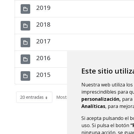
2019
2018
2017
2016
Este sitio utili
2015
Nuestra web utiliza los
imprescindibles para q
20 entradas
Mostrando el intervalo 1 - 12 de 12 res
personalización,
para 
Analíticas
, para mejora
Si acepta pulsando el 
uso. Si pulsa el botón
“
ninguna acción, se guar