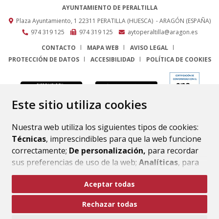
AYUNTAMIENTO DE PERALTILLA
Plaza Ayuntamiento, 1
22311
PERATILLA (HUESCA)
- ARAGÓN
(ESPAÑA)
974 319 125
974 319 125
aytoperaltilla@aragon.es
CONTACTO
MAPA WEB
AVISO LEGAL
PROTECCIÓN DE DATOS
ACCESIBILIDAD
POLÍTICA DE COOKIES
ENLACE
Este sitio utiliza cookies
Nuestra web utiliza los siguientes tipos de cookies:
Técnicas
, imprescindibles para que la web funcione
correctamente;
De personalización,
para recordar
sus preferencias de uso de la web;
Analíticas
, para
mejorar el funcionamiento de la web y sus servicios.
Aceptar todas
Si acepta pulsando el botón
“Aceptar todas”
Rechazar todas
consideramos que acepta su uso. Si pulsa el botón
“Rechazar todas”
o continúa navegando sin realizar