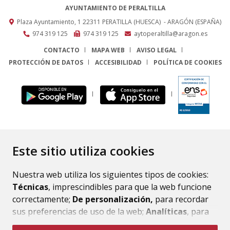
AYUNTAMIENTO DE PERALTILLA
Plaza Ayuntamiento, 1
22311
PERATILLA (HUESCA)
- ARAGÓN
(ESPAÑA)
974 319 125
974 319 125
aytoperaltilla@aragon.es
CONTACTO
MAPA WEB
AVISO LEGAL
PROTECCIÓN DE DATOS
ACCESIBILIDAD
POLÍTICA DE COOKIES
ENLACE
Este sitio utiliza cookies
Nuestra web utiliza los siguientes tipos de cookies:
Técnicas
, imprescindibles para que la web funcione
correctamente;
De personalización,
para recordar
sus preferencias de uso de la web;
Analíticas
, para
mejorar el funcionamiento de la web y sus servicios.