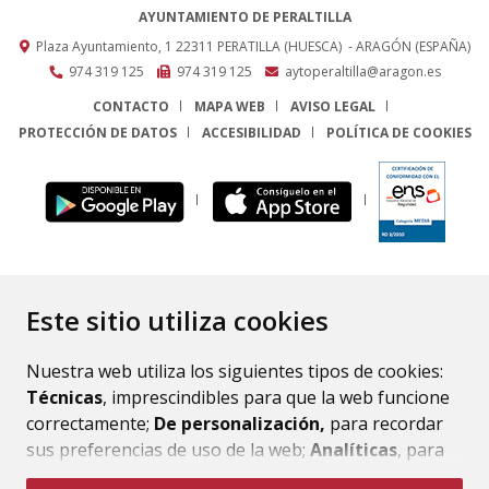
AYUNTAMIENTO DE PERALTILLA
Plaza Ayuntamiento, 1
22311
PERATILLA (HUESCA)
- ARAGÓN
(ESPAÑA)
974 319 125
974 319 125
aytoperaltilla@aragon.es
CONTACTO
MAPA WEB
AVISO LEGAL
PROTECCIÓN DE DATOS
ACCESIBILIDAD
POLÍTICA DE COOKIES
ENLACE
Este sitio utiliza cookies
Nuestra web utiliza los siguientes tipos de cookies:
Técnicas
, imprescindibles para que la web funcione
correctamente;
De personalización,
para recordar
sus preferencias de uso de la web;
Analíticas
, para
mejorar el funcionamiento de la web y sus servicios.