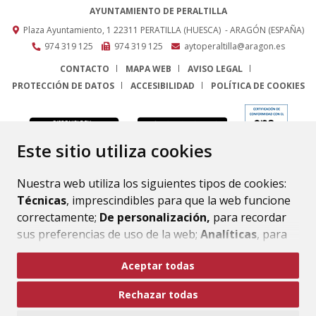
AYUNTAMIENTO DE PERALTILLA
Plaza Ayuntamiento, 1
22311
PERATILLA (HUESCA)
- ARAGÓN
(ESPAÑA)
974 319 125
974 319 125
aytoperaltilla@aragon.es
CONTACTO
MAPA WEB
AVISO LEGAL
PROTECCIÓN DE DATOS
ACCESIBILIDAD
POLÍTICA DE COOKIES
ENLACE
Este sitio utiliza cookies
Nuestra web utiliza los siguientes tipos de cookies:
Técnicas
, imprescindibles para que la web funcione
correctamente;
De personalización,
para recordar
sus preferencias de uso de la web;
Analíticas
, para
mejorar el funcionamiento de la web y sus servicios.
Aceptar todas
Si acepta pulsando el botón
“Aceptar todas”
Rechazar todas
consideramos que acepta su uso. Si pulsa el botón
“Rechazar todas”
o continúa navegando sin realizar