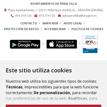
AYUNTAMIENTO DE PERALTILLA
Plaza Ayuntamiento, 1
22311
PERATILLA (HUESCA)
- ARAGÓN
(ESPAÑA)
974 319 125
974 319 125
aytoperaltilla@aragon.es
CONTACTO
MAPA WEB
AVISO LEGAL
PROTECCIÓN DE DATOS
ACCESIBILIDAD
POLÍTICA DE COOKIES
ENLACE
Este sitio utiliza cookies
Nuestra web utiliza los siguientes tipos de cookies:
Técnicas
, imprescindibles para que la web funcione
correctamente;
De personalización,
para recordar
sus preferencias de uso de la web;
Analíticas
, para
mejorar el funcionamiento de la web y sus servicios.