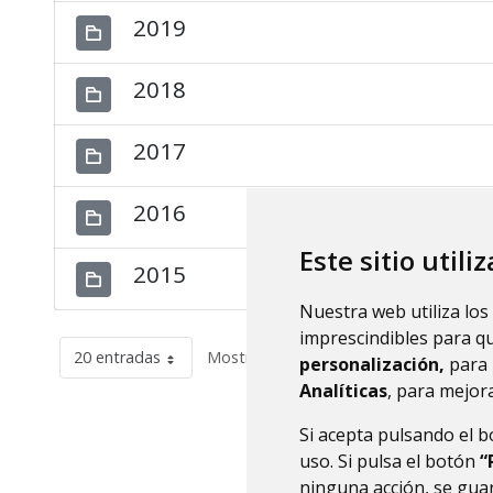
2019
2018
2017
2016
Este sitio utili
2015
Nuestra web utiliza los
imprescindibles para q
20 entradas
Mostrando el intervalo 1 - 12 de 12 res
personalización,
para 
Analíticas
, para mejora
Si acepta pulsando el 
uso. Si pulsa el botón
“
ninguna acción, se guar