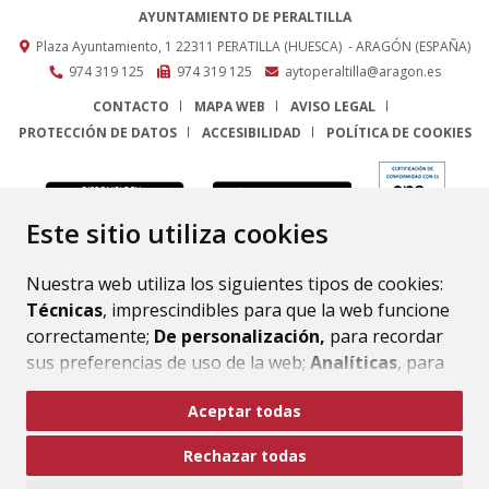
AYUNTAMIENTO DE PERALTILLA
Plaza Ayuntamiento, 1
22311
PERATILLA (HUESCA)
- ARAGÓN
(ESPAÑA)
974 319 125
974 319 125
aytoperaltilla@aragon.es
CONTACTO
MAPA WEB
AVISO LEGAL
PROTECCIÓN DE DATOS
ACCESIBILIDAD
POLÍTICA DE COOKIES
ENLACE
Este sitio utiliza cookies
Nuestra web utiliza los siguientes tipos de cookies:
Técnicas
, imprescindibles para que la web funcione
correctamente;
De personalización,
para recordar
sus preferencias de uso de la web;
Analíticas
, para
mejorar el funcionamiento de la web y sus servicios.
Aceptar todas
Si acepta pulsando el botón
“Aceptar todas”
Rechazar todas
consideramos que acepta su uso. Si pulsa el botón
“Rechazar todas”
o continúa navegando sin realizar