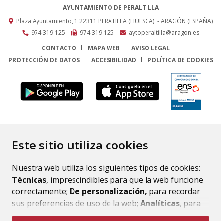
AYUNTAMIENTO DE PERALTILLA
Plaza Ayuntamiento, 1
22311
PERATILLA (HUESCA)
- ARAGÓN
(ESPAÑA)
974 319 125
974 319 125
aytoperaltilla@aragon.es
CONTACTO
MAPA WEB
AVISO LEGAL
PROTECCIÓN DE DATOS
ACCESIBILIDAD
POLÍTICA DE COOKIES
ENLACE
Este sitio utiliza cookies
Nuestra web utiliza los siguientes tipos de cookies:
Técnicas
, imprescindibles para que la web funcione
correctamente;
De personalización,
para recordar
sus preferencias de uso de la web;
Analíticas
, para
mejorar el funcionamiento de la web y sus servicios.