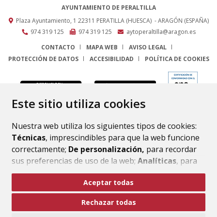
AYUNTAMIENTO DE PERALTILLA
Plaza Ayuntamiento, 1
22311
PERATILLA (HUESCA)
- ARAGÓN
(ESPAÑA)
974 319 125
974 319 125
aytoperaltilla@aragon.es
CONTACTO
MAPA WEB
AVISO LEGAL
PROTECCIÓN DE DATOS
ACCESIBILIDAD
POLÍTICA DE COOKIES
ENLACE
Este sitio utiliza cookies
Nuestra web utiliza los siguientes tipos de cookies:
Técnicas
, imprescindibles para que la web funcione
correctamente;
De personalización,
para recordar
sus preferencias de uso de la web;
Analíticas
, para
mejorar el funcionamiento de la web y sus servicios.
Aceptar todas
Si acepta pulsando el botón
“Aceptar todas”
Rechazar todas
consideramos que acepta su uso. Si pulsa el botón
“Rechazar todas”
o continúa navegando sin realizar