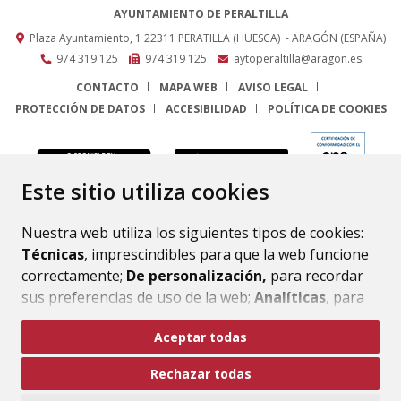
AYUNTAMIENTO DE PERALTILLA
Plaza Ayuntamiento, 1
22311
PERATILLA (HUESCA)
- ARAGÓN
(ESPAÑA)
974 319 125
974 319 125
aytoperaltilla@aragon.es
CONTACTO
MAPA WEB
AVISO LEGAL
PROTECCIÓN DE DATOS
ACCESIBILIDAD
POLÍTICA DE COOKIES
ENLACE
Este sitio utiliza cookies
Nuestra web utiliza los siguientes tipos de cookies:
Técnicas
, imprescindibles para que la web funcione
correctamente;
De personalización,
para recordar
sus preferencias de uso de la web;
Analíticas
, para
mejorar el funcionamiento de la web y sus servicios.
Aceptar todas
Si acepta pulsando el botón
“Aceptar todas”
Rechazar todas
consideramos que acepta su uso. Si pulsa el botón
“Rechazar todas”
o continúa navegando sin realizar