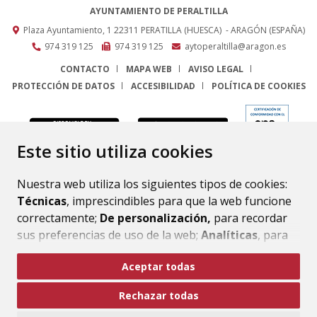
AYUNTAMIENTO DE PERALTILLA
Plaza Ayuntamiento, 1
22311
PERATILLA (HUESCA)
- ARAGÓN
(ESPAÑA)
974 319 125
974 319 125
aytoperaltilla@aragon.es
CONTACTO
MAPA WEB
AVISO LEGAL
PROTECCIÓN DE DATOS
ACCESIBILIDAD
POLÍTICA DE COOKIES
ENLACE
Este sitio utiliza cookies
Nuestra web utiliza los siguientes tipos de cookies:
Técnicas
, imprescindibles para que la web funcione
correctamente;
De personalización,
para recordar
sus preferencias de uso de la web;
Analíticas
, para
mejorar el funcionamiento de la web y sus servicios.
Aceptar todas
Si acepta pulsando el botón
“Aceptar todas”
Rechazar todas
consideramos que acepta su uso. Si pulsa el botón
“Rechazar todas”
o continúa navegando sin realizar