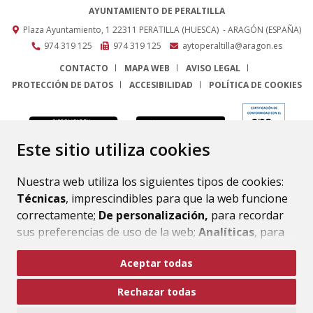
AYUNTAMIENTO DE PERALTILLA
Plaza Ayuntamiento, 1
22311
PERATILLA (HUESCA)
- ARAGÓN
(ESPAÑA)
974 319 125
974 319 125
aytoperaltilla@aragon.es
CONTACTO
MAPA WEB
AVISO LEGAL
PROTECCIÓN DE DATOS
ACCESIBILIDAD
POLÍTICA DE COOKIES
ENLACE
Este sitio utiliza cookies
Nuestra web utiliza los siguientes tipos de cookies:
Técnicas
, imprescindibles para que la web funcione
correctamente;
De personalización,
para recordar
sus preferencias de uso de la web;
Analíticas
, para
mejorar el funcionamiento de la web y sus servicios.
Aceptar todas
Si acepta pulsando el botón
“Aceptar todas”
Rechazar todas
consideramos que acepta su uso. Si pulsa el botón
“Rechazar todas”
o continúa navegando sin realizar