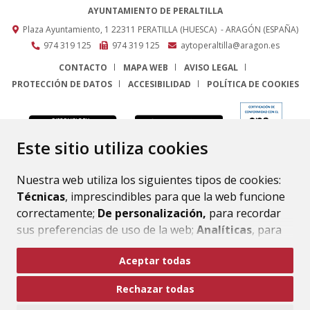
AYUNTAMIENTO DE PERALTILLA
Plaza Ayuntamiento, 1
22311
PERATILLA (HUESCA)
- ARAGÓN
(ESPAÑA)
974 319 125
974 319 125
aytoperaltilla@aragon.es
CONTACTO
MAPA WEB
AVISO LEGAL
PROTECCIÓN DE DATOS
ACCESIBILIDAD
POLÍTICA DE COOKIES
ENLACE
Este sitio utiliza cookies
Nuestra web utiliza los siguientes tipos de cookies:
Técnicas
, imprescindibles para que la web funcione
correctamente;
De personalización,
para recordar
sus preferencias de uso de la web;
Analíticas
, para
mejorar el funcionamiento de la web y sus servicios.
Aceptar todas
Si acepta pulsando el botón
“Aceptar todas”
Rechazar todas
consideramos que acepta su uso. Si pulsa el botón
“Rechazar todas”
o continúa navegando sin realizar