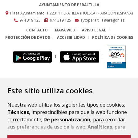
AYUNTAMIENTO DE PERALTILLA
Plaza Ayuntamiento, 1
22311
PERATILLA (HUESCA)
- ARAGÓN
(ESPAÑA)
974 319 125
974 319 125
aytoperaltilla@aragon.es
CONTACTO
MAPA WEB
AVISO LEGAL
PROTECCIÓN DE DATOS
ACCESIBILIDAD
POLÍTICA DE COOKIES
ENLACE
Este sitio utiliza cookies
Nuestra web utiliza los siguientes tipos de cookies:
Técnicas
, imprescindibles para que la web funcione
correctamente;
De personalización,
para recordar
sus preferencias de uso de la web;
Analíticas
, para
mejorar el funcionamiento de la web y sus servicios.