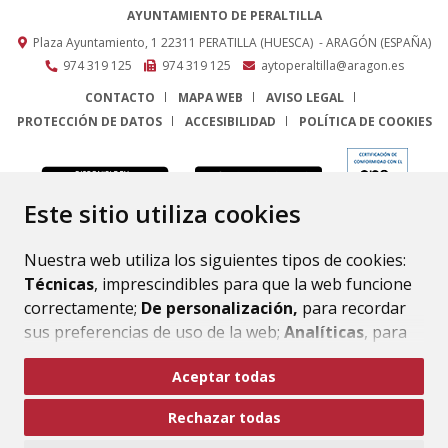
AYUNTAMIENTO DE PERALTILLA
Plaza Ayuntamiento, 1
22311
PERATILLA (HUESCA)
- ARAGÓN
(ESPAÑA)
974 319 125
974 319 125
aytoperaltilla@aragon.es
CONTACTO
MAPA WEB
AVISO LEGAL
PROTECCIÓN DE DATOS
ACCESIBILIDAD
POLÍTICA DE COOKIES
ENLACE
Este sitio utiliza cookies
Nuestra web utiliza los siguientes tipos de cookies:
Técnicas
, imprescindibles para que la web funcione
correctamente;
De personalización,
para recordar
sus preferencias de uso de la web;
Analíticas
, para
mejorar el funcionamiento de la web y sus servicios.
Aceptar todas
Si acepta pulsando el botón
“Aceptar todas”
Rechazar todas
consideramos que acepta su uso. Si pulsa el botón
“Rechazar todas”
o continúa navegando sin realizar