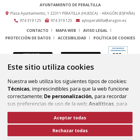
AYUNTAMIENTO DE PERALTILLA
Plaza Ayuntamiento, 1
22311
PERATILLA (HUESCA)
- ARAGÓN
(ESPAÑA)
974 319 125
974 319 125
aytoperaltilla@aragon.es
CONTACTO
MAPA WEB
AVISO LEGAL
PROTECCIÓN DE DATOS
ACCESIBILIDAD
POLÍTICA DE COOKIES
ENLACE
Este sitio utiliza cookies
Nuestra web utiliza los siguientes tipos de cookies:
Técnicas
, imprescindibles para que la web funcione
correctamente;
De personalización,
para recordar
sus preferencias de uso de la web;
Analíticas
, para
mejorar el funcionamiento de la web y sus servicios.
Aceptar todas
Si acepta pulsando el botón
“Aceptar todas”
Rechazar todas
consideramos que acepta su uso. Si pulsa el botón
“Rechazar todas”
o continúa navegando sin realizar