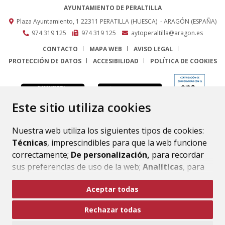
AYUNTAMIENTO DE PERALTILLA
Plaza Ayuntamiento, 1
22311
PERATILLA (HUESCA)
- ARAGÓN
(ESPAÑA)
974 319 125
974 319 125
aytoperaltilla@aragon.es
CONTACTO
MAPA WEB
AVISO LEGAL
PROTECCIÓN DE DATOS
ACCESIBILIDAD
POLÍTICA DE COOKIES
ENLACE
Este sitio utiliza cookies
Nuestra web utiliza los siguientes tipos de cookies:
Técnicas
, imprescindibles para que la web funcione
correctamente;
De personalización,
para recordar
sus preferencias de uso de la web;
Analíticas
, para
mejorar el funcionamiento de la web y sus servicios.
Aceptar todas
Si acepta pulsando el botón
“Aceptar todas”
Rechazar todas
consideramos que acepta su uso. Si pulsa el botón
“Rechazar todas”
o continúa navegando sin realizar