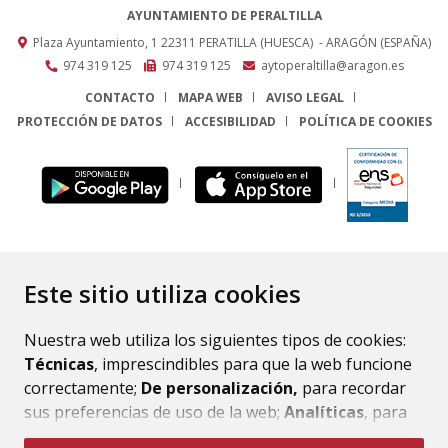
AYUNTAMIENTO DE PERALTILLA
Plaza Ayuntamiento, 1
22311
PERATILLA (HUESCA)
- ARAGÓN
(ESPAÑA)
974 319 125
974 319 125
aytoperaltilla@aragon.es
CONTACTO
MAPA WEB
AVISO LEGAL
PROTECCIÓN DE DATOS
ACCESIBILIDAD
POLÍTICA DE COOKIES
ENLACE
Este sitio utiliza cookies
Nuestra web utiliza los siguientes tipos de cookies:
Técnicas
, imprescindibles para que la web funcione
correctamente;
De personalización,
para recordar
sus preferencias de uso de la web;
Analíticas
, para
mejorar el funcionamiento de la web y sus servicios.