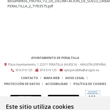
documentos_PROYECTO_DE_DELIMITACION_DE_SUELO_URBA
PERALTILLA_2_71f03575.pdf
AYUNTAMIENTO DE PERALTILLA
Plaza Ayuntamiento, 1
22311
PERATILLA (HUESCA)
- ARAGÓN
(ESPAÑA)
974 319 125
974 319 125
aytoperaltilla@aragon.es
CONTACTO
MAPA WEB
AVISO LEGAL
PROTECCIÓN DE DATOS
ACCESIBILIDAD
POLÍTICA DE COOKIES
ENLACE
Este sitio utiliza cookies