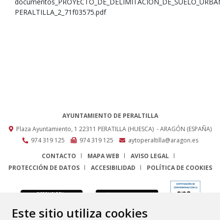
documentos_PROYECTO_DE_DELIMITACION_DE_SUELO_URBA
PERALTILLA_2_71f03575.pdf
AYUNTAMIENTO DE PERALTILLA
Plaza Ayuntamiento, 1
22311
PERATILLA (HUESCA)
- ARAGÓN
(ESPAÑA)
974 319 125
974 319 125
aytoperaltilla@aragon.es
CONTACTO
MAPA WEB
AVISO LEGAL
PROTECCIÓN DE DATOS
ACCESIBILIDAD
POLÍTICA DE COOKIES
ENLACE
Este sitio utiliza cookies