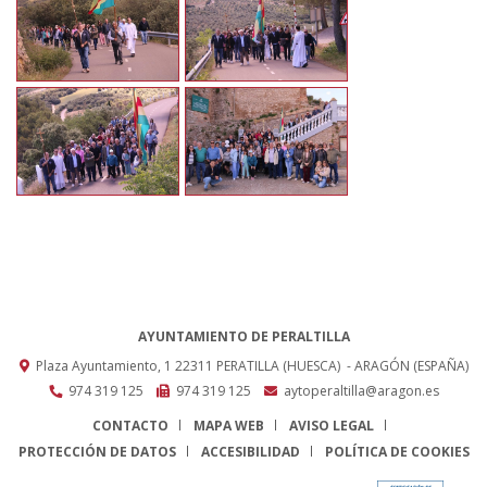
AYUNTAMIENTO DE PERALTILLA
Plaza Ayuntamiento, 1
22311
PERATILLA (HUESCA)
- ARAGÓN
(ESPAÑA)
974 319 125
974 319 125
aytoperaltilla@aragon.es
CONTACTO
MAPA WEB
AVISO LEGAL
PROTECCIÓN DE DATOS
ACCESIBILIDAD
POLÍTICA DE COOKIES