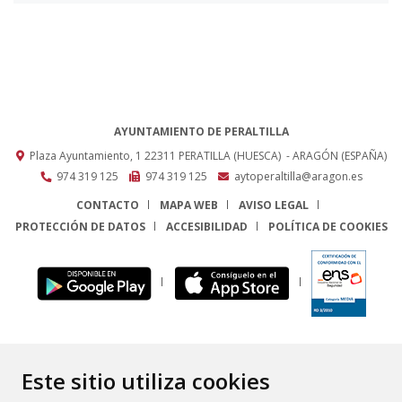
AYUNTAMIENTO DE PERALTILLA
Plaza Ayuntamiento, 1
22311
PERATILLA (HUESCA)
- ARAGÓN
(ESPAÑA)
974 319 125
974 319 125
aytoperaltilla@aragon.es
CONTACTO
MAPA WEB
AVISO LEGAL
PROTECCIÓN DE DATOS
ACCESIBILIDAD
POLÍTICA DE COOKIES
ENLACE
Este sitio utiliza cookies