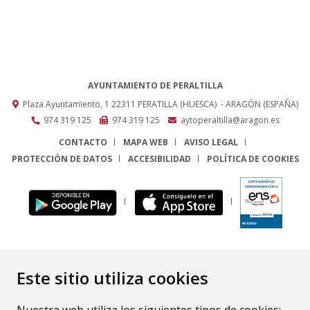
AYUNTAMIENTO DE PERALTILLA
Plaza Ayuntamiento, 1
22311
PERATILLA (HUESCA)
- ARAGÓN
(ESPAÑA)
974 319 125
974 319 125
aytoperaltilla@aragon.es
CONTACTO
MAPA WEB
AVISO LEGAL
PROTECCIÓN DE DATOS
ACCESIBILIDAD
POLÍTICA DE COOKIES
ENLACE
Este sitio utiliza cookies