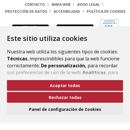
CONTACTO
MAPA WEB
AVISO LEGAL
PROTECCIÓN DE DATOS
ACCESIBILIDAD
POLÍTICA DE COOKIES
ENLACE
Este sitio utiliza cookies
Nuestra web utiliza los siguientes tipos de cookies:
Técnicas
, imprescindibles para que la web funcione
correctamente;
De personalización,
para recordar
sus preferencias de uso de la web;
Analíticas
, para
mejorar el funcionamiento de la web y sus servicios.
Aceptar todas
Si acepta pulsando el botón
“Aceptar todas”
Rechazar todas
consideramos que acepta su uso. Si pulsa el botón
“Rechazar todas”
o continúa navegando sin realizar
Panel de configuración de Cookies
ninguna acción, se guardarán las cookies técnicas
imprescindibles. Para personalizar sus preferencias
acceda al
“Panel de configuración de cookies”.