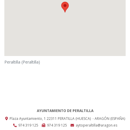
Peraltilla (Peraltilla)
AYUNTAMIENTO DE PERALTILLA
Plaza Ayuntamiento, 1
22311
PERATILLA (HUESCA)
- ARAGÓN
(ESPAÑA)
974 319 125
974 319 125
aytoperaltilla@aragon.es